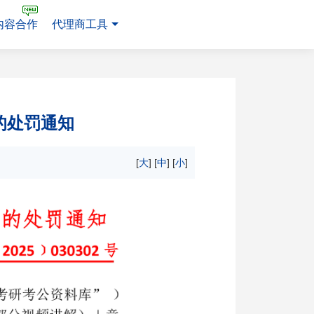
内容合作
代理商工具
售的处罚通知
[
大
] [
中
] [
小
]